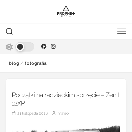
Skip
to
content
blog
/
fotografia
Początki na radzieckim sprzęcie – Zenit
12XP
21 listopada 2018
mateo