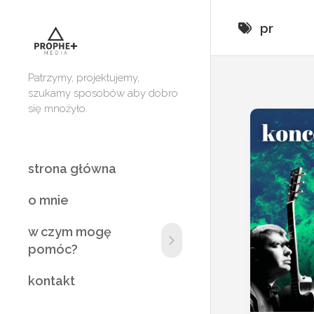
Skip
to
pr
content
Patrzymy, projektujemy,
szukamy sposobów aby dobro
się mnożyło.
strona główna
o mnie
w czym mogę
FOTOGRAFIA.
pomóc?
COPYWRITING.
kontakt
GRAFIKA.
Strony