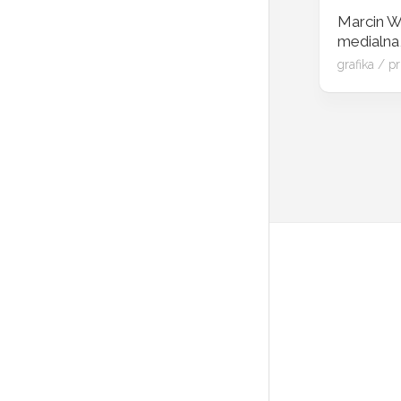
WWW
Marcin W
medialna,
PR.
grafika
/
pr