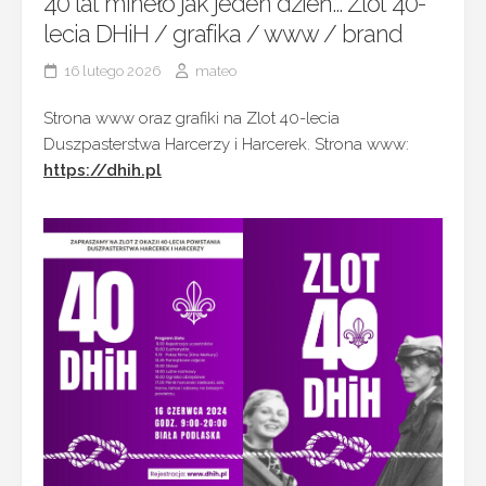
40 lat mineło jak jeden dzień… Zlot 40-
lecia DHiH / grafika / www / brand
16 lutego 2026
mateo
Strona www oraz grafiki na Zlot 40-lecia
Duszpasterstwa Harcerzy i Harcerek. Strona www:
https://dhih.pl