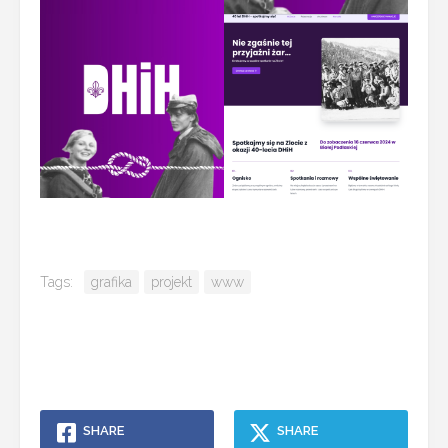
Tags:
grafika
projekt
www
SHARE
SHARE